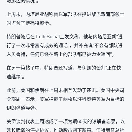
嫩那边的情况”。
上周末，内塔尼亚胡称赞以军部队在挺进黎巴嫩南部领土
时占领了博福特城堡。
特朗普随后在Truth Social上发文称，他与内塔尼亚胡“进
行了一次非常富有成效的通话”，并补充说“不会有部队进
入贝鲁特，任何已经在路上的部队都已被命令返回”。
在另一篇帖子中，特朗普还写道，与伊朗的谈判“正在快
速继续”。
此前，美国和伊朗在上周末相互发动了袭击。美国中央司
令部周一表示，美军拦截了两枚以驻科威特美军为目标的
伊朗弹道导弹。
美伊谈判代表上周达成了一项为期60天的谅解备忘录，以
延长脆弱的停火协议，推动股市创下新高。但特朗普总统