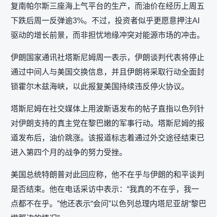
复南帕尔斯三座海上气平台的生产，而油价在经历上周五
下跌后周一反弹逾3%。不过，投资者似乎更愿意押注AI
驱动的增长前景，而非担忧地缘冲突对能源市场的冲击。
伊朗国家通讯社塔斯尼姆周一表示，伊朗谈判代表将停止
通过中间人与美国交换信息，并且伊朗将采取行动全面封
锁霍尔木兹海峡，以此报复美国持续违反停火协议。
塔斯尼姆在社交媒体上用波斯语发布的帖子直指以色列针
对伊朗支持的真主党在黎巴嫩的军事行动。塔斯尼姆的报
道发布后，油价跳涨。该报道标志着通过外交途径结束已
进入第四个月的战争的努力受挫。
美国总统特朗普对此回应称，他不在乎与伊朗的和平谈判
是否结束。他在电话采访中表示：“我真的不在乎，我一
点都不在乎。”他还表示“会问”以色列总理内塔尼亚胡“黎巴